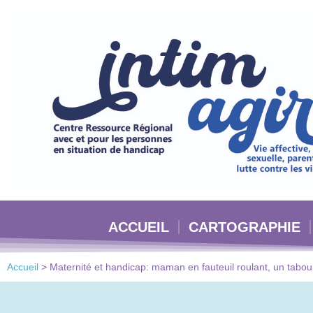
Veuillez
noter
:
Ce
site
Web
comprend
un
système
d'accessibilité.
Appuyez
sur
Ctrl-
ACCUEIL
CARTOGRAPHIE
F11
pour
adapter
Accueil
>
Maternité et handicap: maman en fauteuil roulant, un tabou
le
site
Web