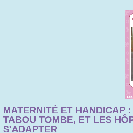
aux
malvoyants
qui
utilisent
un
lecteur
d'écran ;
Appuyez
sur
Ctrl-
F10
pour
ouvrir
un
menu
MATERNITÉ ET HANDICAP :
d'accessibilité.
TABOU TOMBE, ET LES HÔ
S'ADAPTER