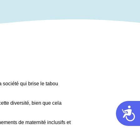
a société qui brise le tabou
tte diversité, bien que cela
Acces
nements de maternité inclusifs et