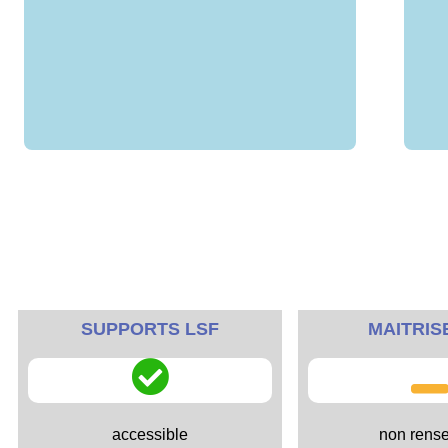
SUPPORTS LSF
MAITRIS
accessible
non rens