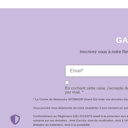
GA
Inscrivez vous à notre New
En cochant cette case, j’accepte 
par mail. *
* Le Centre de Ressource INTIMAGIR Grand Est traite vos données dans 
Vous pouvez vous désinscrire de notre newsletter à tout moment en suivan
Conformément au Règlement (UE) 2016/679 relatif à la protection des 
suivants sur vos données : droit d’accès, droit de rectification, droit à l’ef
limitation du traitement, droit à la portabilité.