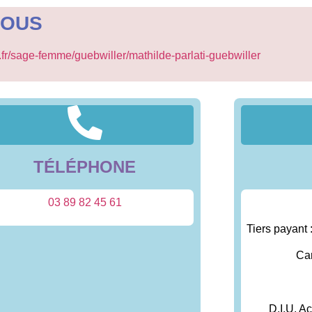
VOUS
.fr/sage-femme/guebwiller/mathilde-parlati-guebwiller
TÉLÉPHONE
03 89 82 45 61
Tiers payant 
Car
D.I.U. A