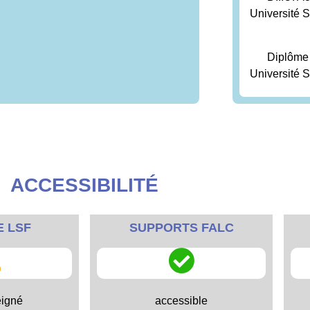
Université S
Diplôme 
Université S
ACCESSIBILITÉ
E LSF
SUPPORTS FALC
eigné
accessible