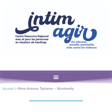
Veuillez
noter
:
Ce
site
Web
comprend
un
système
d'accessibilité.
Accueil
>
Mme Antoine Tiphaine – Montmédy