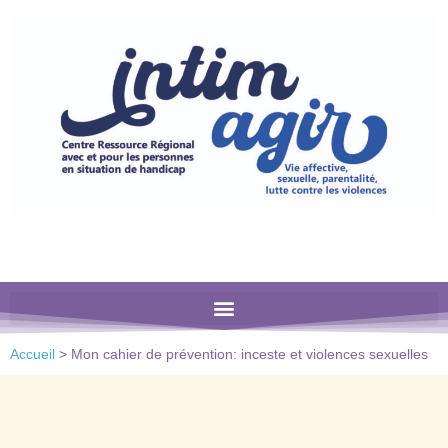
Veuillez
noter
:
Ce
site
Web
comprend
un
système
d'accessibilité.
Accueil
>
Mon cahier de prévention: inceste et violences sexuelles