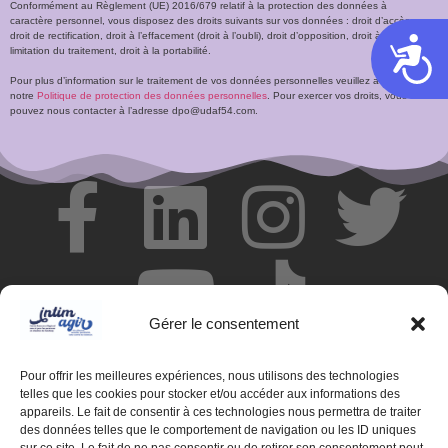
Conformément au Règlement (UE) 2016/679 relatif à la protection des données à
caractère personnel, vous disposez des droits suivants sur vos données : droit d’accès,
droit de rectification, droit à l’effacement (droit à l’oubli), droit d’opposition, droit à la
Acces
limitation du traitement, droit à la portabilité.
Pour plus d’information sur le traitement de vos données personnelles veuillez accéder à
notre
Politique de protection des données personnelles
. Pour exercer vos droits, vous
pouvez nous contacter à l’adresse dpo@udaf54.com.
Gérer le consentement
Pour offrir les meilleures expériences, nous utilisons des technologies
telles que les cookies pour stocker et/ou accéder aux informations des
appareils. Le fait de consentir à ces technologies nous permettra de traiter
des données telles que le comportement de navigation ou les ID uniques
© Centre de ressources INTIMAGIR Grand Est – 124 rue de