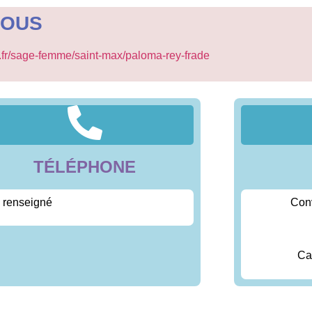
VOUS
b.fr/sage-femme/saint-max/paloma-rey-frade
TÉLÉPHONE
 renseigné
Con
Ca