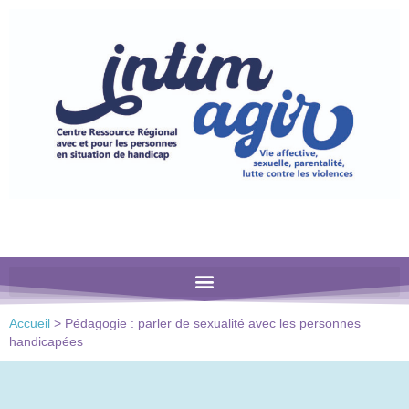
Veuillez
noter
:
Ce
site
Web
comprend
un
système
d'accessibilité.
Accueil
>
Pédagogie : parler de sexualité avec les personnes
handicapées