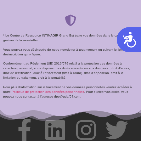
Acces
* Le Centre de Ressource INTIMAGIR Grand Est traite vos données dans le cadre de la
gestion de la newsletter.
Vous pouvez vous désinscrire de notre newsletter à tout moment en suivant le lien de
désinscription qui y figure.
Conformément au Règlement (UE) 2016/679 relatif à la protection des données à
caractère personnel, vous disposez des droits suivants sur vos données : droit d’accès,
droit de rectification, droit à l’effacement (droit à l’oubli), droit d’opposition, droit à la
limitation du traitement, droit à la portabilité.
Pour plus d’information sur le traitement de vos données personnelles veuillez accéder à
notre
Politique de protection des données personnelles
. Pour exercer vos droits, vous
pouvez nous contacter à l’adresse dpo@udaf54.com.