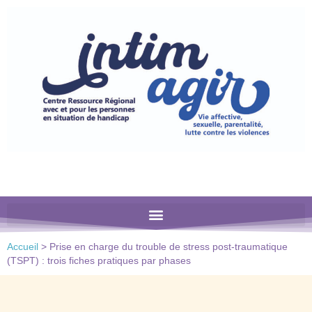
Veuillez
noter
:
Ce
site
Web
comprend
un
système
d'accessibilité.
Accueil
>
Prise en charge du trouble de stress post-traumatique
(TSPT) : trois fiches pratiques par phases