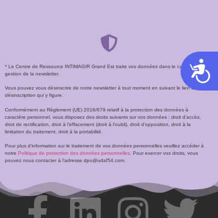
Acces
* Le Centre de Ressource INTIMAGIR Grand Est traite vos données dans le cadre de la
gestion de la newsletter.
Vous pouvez vous désinscrire de notre newsletter à tout moment en suivant le lien de
désinscription qui y figure.
Conformément au Règlement (UE) 2016/679 relatif à la protection des données à
caractère personnel, vous disposez des droits suivants sur vos données : droit d’accès,
droit de rectification, droit à l’effacement (droit à l’oubli), droit d’opposition, droit à la
limitation du traitement, droit à la portabilité.
Pour plus d’information sur le traitement de vos données personnelles veuillez accéder à
notre
Politique de protection des données personnelles
. Pour exercer vos droits, vous
pouvez nous contacter à l’adresse dpo@udaf54.com.