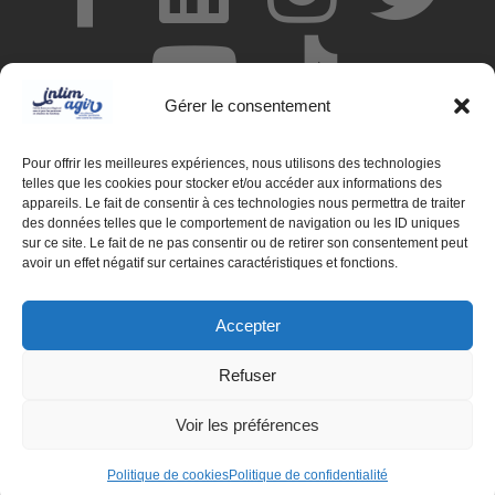
Gérer le consentement
Pour offrir les meilleures expériences, nous utilisons des technologies
telles que les cookies pour stocker et/ou accéder aux informations des
appareils. Le fait de consentir à ces technologies nous permettra de traiter
des données telles que le comportement de navigation ou les ID uniques
© Centre de ressources INTIMAGIR Grand Est – 124 rue de
sur ce site. Le fait de ne pas consentir ou de retirer son consentement peut
Newcastle 54000 NANCY
avoir un effet négatif sur certaines caractéristiques et fonctions.
Mentions légales
Accepter
Partenaires
Refuser
Déclaration d'accessibilité
Voir les préférences
Politique de confidentialité
Politique de cookies
Politique de cookies
Politique de confidentialité
PHP Code Snippets
Powered By :
XYZScripts.com