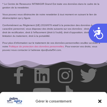
* Le Centre de Ressource INTIMAGIR Grand Est traite vos données dans le cadre de la
gestion de la newsletter.
Vous pouvez vous désinscrire de notre newsletter à tout moment en suivant le lien de
désinscription qui y figure.
Conformément au Règlement (UE) 2016/679 relatif à la protection des données à
caractère personnel, vous disposez des droits suivants sur vos données : droit d’accès,
Acces
droit de rectification, droit à l’effacement (droit à l’oubli), droit d’opposition, droit à la
limitation du traitement, droit à la portabilité.
Pour plus d’information sur le traitement de vos données personnelles veuillez accéder à
notre
Politique de protection des données personnelles
. Pour exercer vos droits, vous
pouvez nous contacter à l’adresse dpo@udaf54.com.
Gérer le consentement