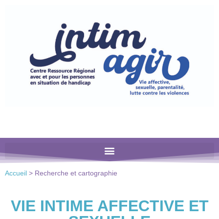
Veuillez
noter
:
Ce
site
Web
comprend
un
système
d'accessibilité.
Accueil
>
Recherche et cartographie
VIE INTIME AFFECTIVE ET