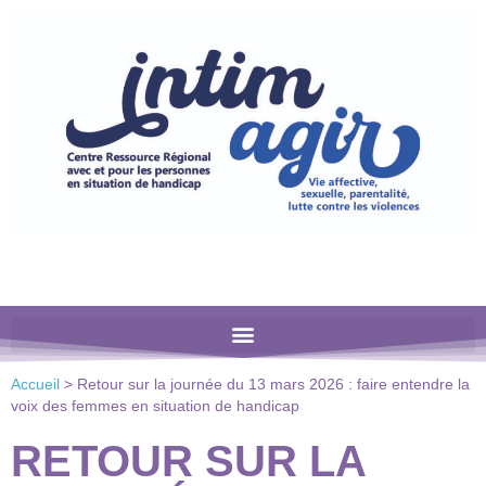
Veuillez
noter
:
Ce
site
Web
comprend
un
système
d'accessibilité.
Accueil
>
Retour sur la journée du 13 mars 2026 : faire entendre la
voix des femmes en situation de handicap
RETOUR SUR LA