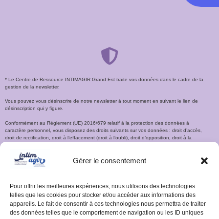
* Le Centre de Ressource INTIMAGIR Grand Est traite vos données dans le cadre de la
gestion de la newsletter.
Vous pouvez vous désinscrire de notre newsletter à tout moment en suivant le lien de
désinscription qui y figure.
Conformément au Règlement (UE) 2016/679 relatif à la protection des données à
caractère personnel, vous disposez des droits suivants sur vos données : droit d’accès,
droit de rectification, droit à l’effacement (droit à l’oubli), droit d’opposition, droit à la
limitation du traitement, droit à la portabilité.
Gérer le consentement
Pour plus d’information sur le traitement de vos données personnelles veuillez accéder à
notre
Politique de protection des données personnelles
. Pour exercer vos droits, vous
pouvez nous contacter à l’adresse dpo@udaf54.com.
Pour offrir les meilleures expériences, nous utilisons des technologies
telles que les cookies pour stocker et/ou accéder aux informations des
appareils. Le fait de consentir à ces technologies nous permettra de traiter
des données telles que le comportement de navigation ou les ID uniques