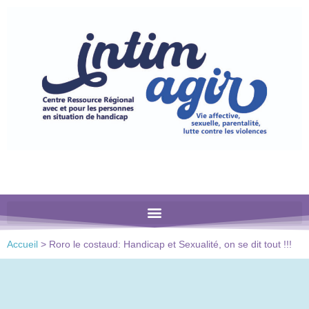
Veuillez
noter
:
Ce
site
Web
comprend
un
système
d'accessibilité.
Accueil
>
Roro le costaud: Handicap et Sexualité, on se dit tout !!!