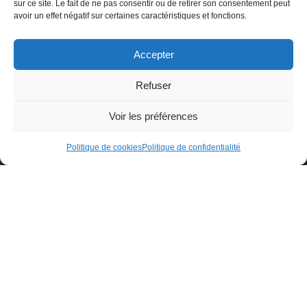
sur ce site. Le fait de ne pas consentir ou de retirer son consentement peut
avoir un effet négatif sur certaines caractéristiques et fonctions.
Accepter
Refuser
Voir les préférences
Politique de cookies
Politique de confidentialité
© Centre de ressources INTIMAGIR Grand Est – 124 rue de
Newcastle 54000 NANCY
Mentions légales
Partenaires
Déclaration d'accessibilité
Politique de confidentialité