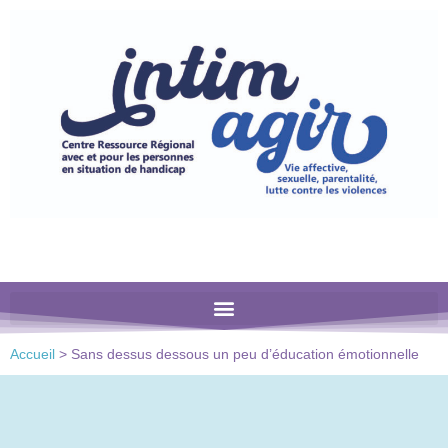
Veuillez
noter
:
Ce
site
Web
comprend
un
système
d'accessibilité.
Accueil
>
Sans dessus dessous un peu d’éducation émotionnelle