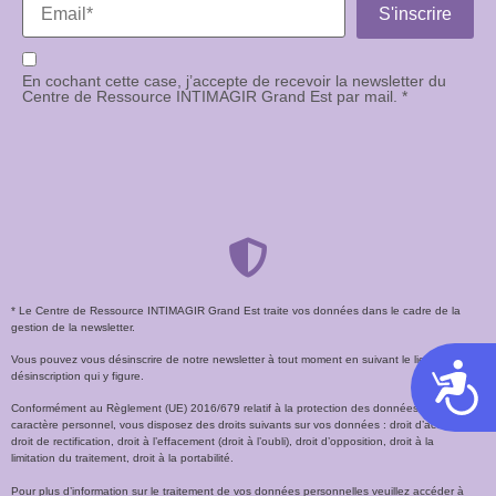
En cochant cette case, j’accepte de recevoir la newsletter du
Centre de Ressource INTIMAGIR Grand Est par mail. *
* Le Centre de Ressource INTIMAGIR Grand Est traite vos données dans le cadre de la
gestion de la newsletter.
Vous pouvez vous désinscrire de notre newsletter à tout moment en suivant le lien de
Acces
désinscription qui y figure.
Conformément au Règlement (UE) 2016/679 relatif à la protection des données à
caractère personnel, vous disposez des droits suivants sur vos données : droit d’accès,
droit de rectification, droit à l’effacement (droit à l’oubli), droit d’opposition, droit à la
limitation du traitement, droit à la portabilité.
Pour plus d’information sur le traitement de vos données personnelles veuillez accéder à