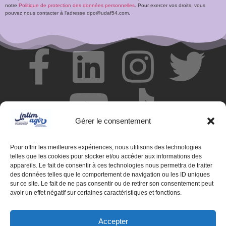
notre
Politique de protection des données personnelles
. Pour exercer vos droits, vous
pouvez nous contacter à l’adresse dpo@udaf54.com.
Gérer le consentement
Pour offrir les meilleures expériences, nous utilisons des technologies
telles que les cookies pour stocker et/ou accéder aux informations des
appareils. Le fait de consentir à ces technologies nous permettra de traiter
des données telles que le comportement de navigation ou les ID uniques
© Centre de ressources INTIMAGIR Grand Est – 124 rue de
sur ce site. Le fait de ne pas consentir ou de retirer son consentement peut
Newcastle 54000 NANCY
avoir un effet négatif sur certaines caractéristiques et fonctions.
Mentions légales
Accepter