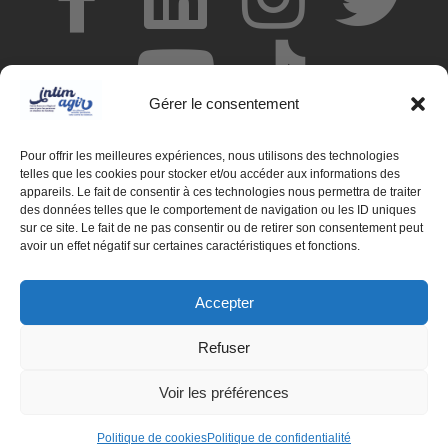
Gérer le consentement
Pour offrir les meilleures expériences, nous utilisons des technologies
telles que les cookies pour stocker et/ou accéder aux informations des
appareils. Le fait de consentir à ces technologies nous permettra de traiter
des données telles que le comportement de navigation ou les ID uniques
© Centre de ressources INTIMAGIR Grand Est – 124 rue de
sur ce site. Le fait de ne pas consentir ou de retirer son consentement peut
Newcastle 54000 NANCY
avoir un effet négatif sur certaines caractéristiques et fonctions.
Mentions légales
Accepter
Partenaires
Refuser
Déclaration d'accessibilité
Voir les préférences
Politique de confidentialité
Politique de cookies
Politique de cookies
Politique de confidentialité