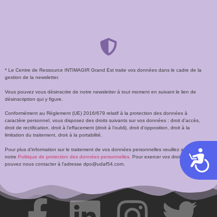
* Le Centre de Ressource INTIMAGIR Grand Est traite vos données dans le cadre de la
gestion de la newsletter.
Vous pouvez vous désinscrire de notre newsletter à tout moment en suivant le lien de
désinscription qui y figure.
Conformément au Règlement (UE) 2016/679 relatif à la protection des données à
caractère personnel, vous disposez des droits suivants sur vos données : droit d’accès,
droit de rectification, droit à l’effacement (droit à l’oubli), droit d’opposition, droit à la
limitation du traitement, droit à la portabilité.
Pour plus d’information sur le traitement de vos données personnelles veuillez accéder à
Acces
notre
Politique de protection des données personnelles
. Pour exercer vos droits, vous
pouvez nous contacter à l’adresse dpo@udaf54.com.