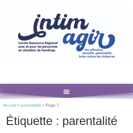
Veuillez
noter
:
Ce
site
Web
comprend
un
système
d'accessibilité.
Accueil
>
parentalité
>
Page 2
Étiquette :
parentalité