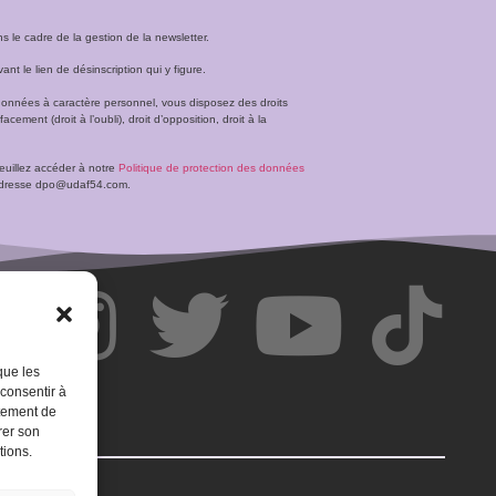
le cadre de la gestion de la newsletter.
t le lien de désinscription qui y figure.
données à caractère personnel, vous disposez des droits
facement (droit à l’oubli), droit d’opposition, droit à la
veuillez accéder à notre
Politique de protection des données
l’adresse dpo@udaf54.com.
que les
 consentir à
rtement de
rer son
tions.