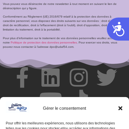
Vous pouvez vous désinscrire de notre newsletter à tout moment en suivant le lien de
désinscription qui y figure.
Conformément au Règlement (UE) 2016/679 relatif à la protection des données à
caractère personnel, vous disposez des droits suivants sur vos données : droit d’accès,
Acces
droit de rectification, droit à l’effacement (droit à l’oubli), droit d’opposition, droit à la
limitation du traitement, droit à la portabilité.
Pour plus d’information sur le traitement de vos données personnelles veuillez accéder à
notre
Politique de protection des données personnelles
. Pour exercer vos droits, vous
pouvez nous contacter à l’adresse dpo@udaf54.com.
Gérer le consentement
Pour offrir les meilleures expériences, nous utilisons des technologies
telles que les cookies pour stocker et/ou accéder aux informations des