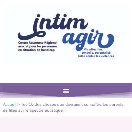
Veuillez
noter
:
Ce
site
Web
comprend
un
système
d'accessibilité.
Accueil
>
Top 10 des choses que devraient connaître les parents
de filles sur le spectre autistique​