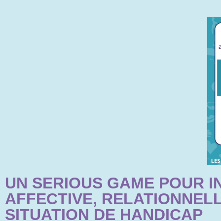
aux
malvoyants
qui
utilisent
un
lecteur
d'écran ;
Appuyez
sur
Ctrl-
F10
pour
ouvrir
un
menu
UN SERIOUS GAME POUR IN
d'accessibilité.
AFFECTIVE, RELATIONNEL
SITUATION DE HANDICAP