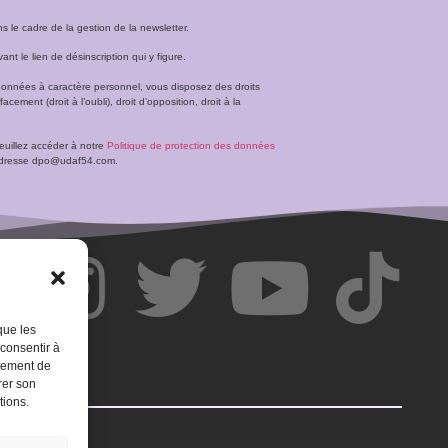
le cadre de la gestion de la newsletter.
t le lien de désinscription qui y figure.
données à caractère personnel, vous disposez des droits
facement (droit à l’oubli), droit d’opposition, droit à la
veuillez accéder à notre
Politique de protection des données
l’adresse dpo@udaf54.com.
que les
 consentir à
rtement de
rer son
tions.