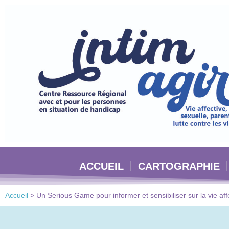
Veuillez
noter
:
Ce
site
Web
comprend
un
système
d'accessibilité.
Appuyez
sur
Ctrl-
ACCUEIL
CARTOGRAPHIE
F11
pour
adapter
Accueil
>
Un Serious Game pour informer et sensibiliser sur la vie aff
le
site
Web