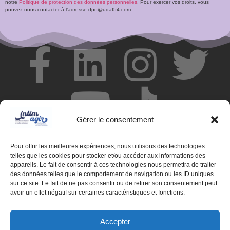
notre
Politique de protection des données personnelles
. Pour exercer vos droits, vous
pouvez nous contacter à l’adresse dpo@udaf54.com.
Gérer le consentement
Pour offrir les meilleures expériences, nous utilisons des technologies
telles que les cookies pour stocker et/ou accéder aux informations des
appareils. Le fait de consentir à ces technologies nous permettra de traiter
des données telles que le comportement de navigation ou les ID uniques
© Centre de ressources INTIMAGIR Grand Est – 124 rue de
sur ce site. Le fait de ne pas consentir ou de retirer son consentement peut
Newcastle 54000 NANCY
avoir un effet négatif sur certaines caractéristiques et fonctions.
Mentions légales
Accepter