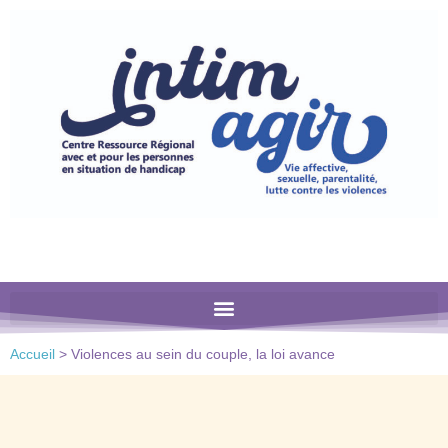
Veuillez
noter
:
Ce
site
Web
comprend
un
système
d'accessibilité.
Accueil
>
Violences au sein du couple, la loi avance