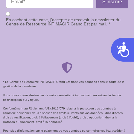
En cochant cette case, j’accepte de recevoir la newsletter du
Centre de Ressource INTIMAGIR Grand Est par mail. *
Acces
* Le Centre de Ressource INTIMAGIR Grand Est traite vos données dans le cadre de la
gestion de la newsletter.
Vous pouvez vous désinscrire de notre newsletter à tout moment en suivant le lien de
désinscription qui y figure.
Conformément au Règlement (UE) 2016/679 relatif à la protection des données à
caractère personnel, vous disposez des droits suivants sur vos données : droit d’accès,
droit de rectification, droit à l’effacement (droit à l’oubli), droit d’opposition, droit à la
limitation du traitement, droit à la portabilité.
Pour plus d’information sur le traitement de vos données personnelles veuillez accéder à