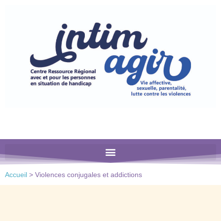
Veuillez
noter
:
Ce
site
Web
comprend
un
système
d'accessibilité.
Accueil
>
Violences conjugales et addictions