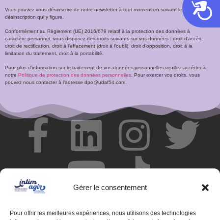
Acces
Vous pouvez vous désinscrire de notre newsletter à tout moment en suivant le lien de
désinscription qui y figure.
Conformément au Règlement (UE) 2016/679 relatif à la protection des données à
caractère personnel, vous disposez des droits suivants sur vos données : droit d’accès,
droit de rectification, droit à l’effacement (droit à l’oubli), droit d’opposition, droit à la
limitation du traitement, droit à la portabilité.
Pour plus d’information sur le traitement de vos données personnelles veuillez accéder à
notre
Politique de protection des données personnelles
. Pour exercer vos droits, vous
pouvez nous contacter à l’adresse dpo@udaf54.com.
Gérer le consentement
Pour offrir les meilleures expériences, nous utilisons des technologies