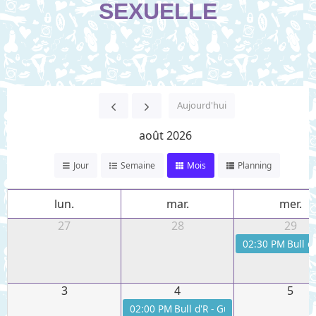
SEXUELLE
Aujourd'hui
août 2026
Jour
Semaine
Mois
Planning
lun.
mar.
mer.
27
28
29
02:30 PM
Bull d
3
4
5
02:00 PM
Bull d'R - Guinguette Rémoise 