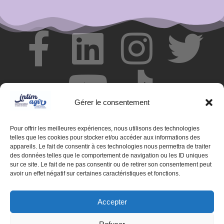
Gérer le consentement
Pour offrir les meilleures expériences, nous utilisons des technologies
telles que les cookies pour stocker et/ou accéder aux informations des
appareils. Le fait de consentir à ces technologies nous permettra de traiter
des données telles que le comportement de navigation ou les ID uniques
© Centre de ressources INTIMAGIR Grand Est – 124 rue de
sur ce site. Le fait de ne pas consentir ou de retirer son consentement peut
Newcastle 54000 NANCY
avoir un effet négatif sur certaines caractéristiques et fonctions.
Mentions légales
Accepter
Partenaires