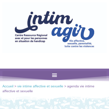
Veuillez
noter
:
Ce
site
Web
comprend
un
système
d'accessibilité.
Accueil
>
vie intime affective et sexuelle
>
agenda vie intime
affective et sexuelle