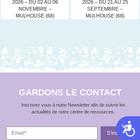
2026 – DU 02 AU 06
2026 – DU 21 AU 25
NOVEMBRE –
SEPTEMBRE –
MULHOUSE (68)
MULHOUSE (68)
GARDONS LE CONTACT
Inscrivez vous à notre Newsletter afin de suivre les
actualités de notre centre de ressources.
Acces