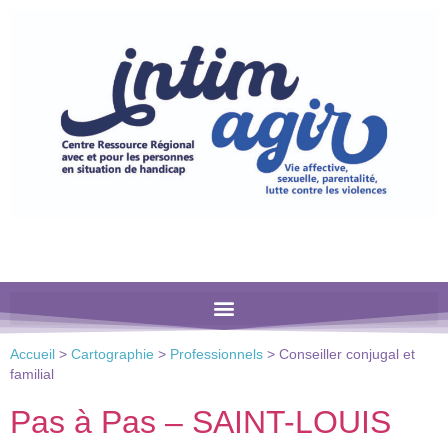
Veuillez
noter
:
Ce
site
Web
comprend
un
système
d'accessibilité.
Accueil
>
Cartographie
>
Professionnels
>
Conseiller conjugal et
familial
Pas à Pas – SAINT-LOUIS​