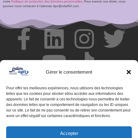
notre
Politique de protection des données personnelles
. Pour exercer vos droits, vous
pouvez nous contacter à l’adresse dpo@udaf54.com.
Gérer le consentement
Pour offrir les meilleures expériences, nous utilisons des technologies
telles que les cookies pour stocker et/ou accéder aux informations des
appareils. Le fait de consentir à ces technologies nous permettra de traiter
des données telles que le comportement de navigation ou les ID uniques
© Centre de ressources INTIMAGIR Grand Est – 124 rue de
sur ce site. Le fait de ne pas consentir ou de retirer son consentement peut
Newcastle 54000 NANCY
avoir un effet négatif sur certaines caractéristiques et fonctions.
Mentions légales
Accepter