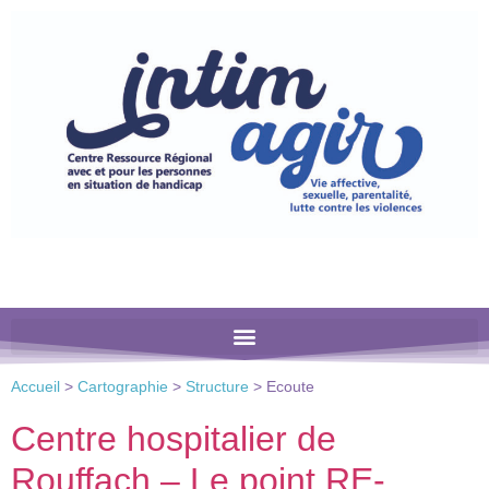
Veuillez
noter
:
Ce
site
Web
comprend
un
système
d'accessibilité.
Accueil
>
Cartographie
>
Structure
>
Ecoute
Centre hospitalier de
Rouffach – Le point RE-