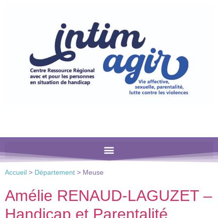
Veuillez
noter
:
Ce
site
Web
comprend
un
système
d'accessibilité.
Accueil
>
Département
>
Meuse
Amélie RENAUD-LAGUZET –
Handicap et Parentalité