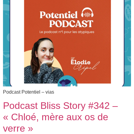
Podcast Potentiel – vias
Podcast Bliss Story #342 –
« Chloé, mère aux os de
verre »