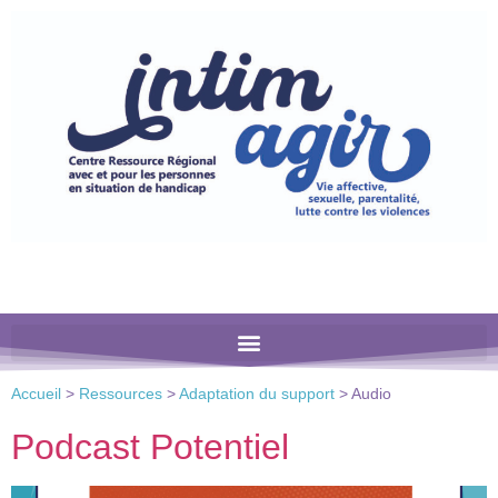
Veuillez
noter
:
Ce
site
Web
comprend
un
système
d'accessibilité.
Accueil
>
Ressources
>
Adaptation du support
>
Audio
Podcast Potentiel