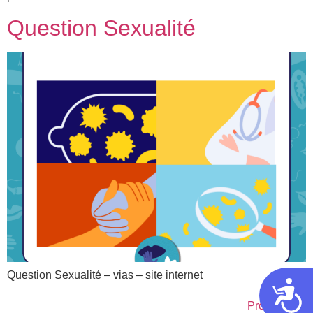
Question Sexualité
Question Sexualité – vias – site internet
Acces
Prochain
→