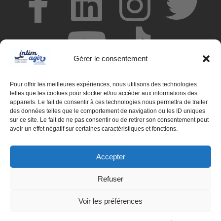
Gérer le consentement
Pour offrir les meilleures expériences, nous utilisons des technologies
telles que les cookies pour stocker et/ou accéder aux informations des
appareils. Le fait de consentir à ces technologies nous permettra de traiter
des données telles que le comportement de navigation ou les ID uniques
© Centre de ressources INTIMAGIR Grand Est – 124 rue de
sur ce site. Le fait de ne pas consentir ou de retirer son consentement peut
Newcastle 54000 NANCY
avoir un effet négatif sur certaines caractéristiques et fonctions.
Mentions légales
Accepter
Partenaires
Refuser
Déclaration d'accessibilité
Voir les préférences
Politique de confidentialité
Politique de cookies