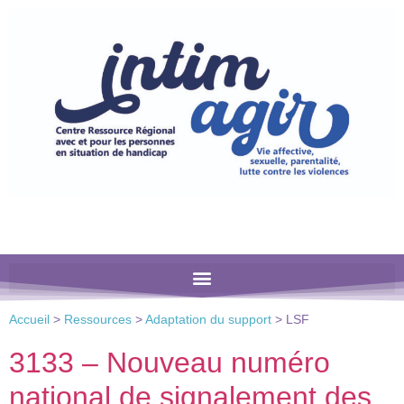
Veuillez
noter
:
Ce
site
Web
comprend
un
système
d'accessibilité.
Accueil
>
Ressources
>
Adaptation du support
>
LSF
3133 – Nouveau numéro
national de signalement des