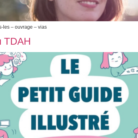
ns-les – ouvrage – vias
du TDAH