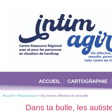
Veuillez
noter
:
Ce
site
Web
comprend
un
système
d'accessibilité.
Appuyez
sur
Ctrl-
ACCUEIL
CARTOGRAPHIE
F11
pour
adapter
Accueil
>
Ressources
>
Vie intime affective et sexuelle
le
site
Dans ta bulle, les autist
Web