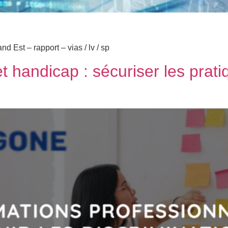
 Est – rapport – vias / lv / sp
et handicap : sécuriser les pra