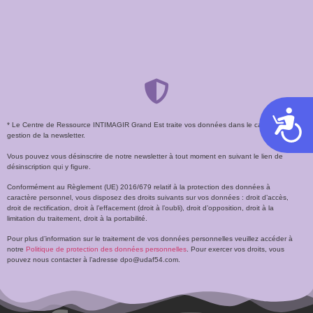
Acces
* Le Centre de Ressource INTIMAGIR Grand Est traite vos données dans le cadre de la
gestion de la newsletter.
Vous pouvez vous désinscrire de notre newsletter à tout moment en suivant le lien de
désinscription qui y figure.
Conformément au Règlement (UE) 2016/679 relatif à la protection des données à
caractère personnel, vous disposez des droits suivants sur vos données : droit d’accès,
droit de rectification, droit à l’effacement (droit à l’oubli), droit d’opposition, droit à la
limitation du traitement, droit à la portabilité.
Pour plus d’information sur le traitement de vos données personnelles veuillez accéder à
notre
Politique de protection des données personnelles
. Pour exercer vos droits, vous
pouvez nous contacter à l’adresse dpo@udaf54.com.