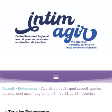
Veuillez
noter
:
Ce
site
Web
comprend
un
système
d'accessibilité.
Accueil
>
Évènements
>
Abords du deuil : quel accueil, quelles
paroles, quel accompagnement ? – du 21 au 28 novembre
« Tous les Évènements