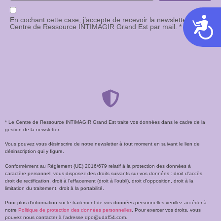
En cochant cette case, j’accepte de recevoir la newsletter du
Acces
Centre de Ressource INTIMAGIR Grand Est par mail. *
* Le Centre de Ressource INTIMAGIR Grand Est traite vos données dans le cadre de la
gestion de la newsletter.
Vous pouvez vous désinscrire de notre newsletter à tout moment en suivant le lien de
désinscription qui y figure.
Conformément au Règlement (UE) 2016/679 relatif à la protection des données à
caractère personnel, vous disposez des droits suivants sur vos données : droit d’accès,
droit de rectification, droit à l’effacement (droit à l’oubli), droit d’opposition, droit à la
limitation du traitement, droit à la portabilité.
Pour plus d’information sur le traitement de vos données personnelles veuillez accéder à
notre
Politique de protection des données personnelles
. Pour exercer vos droits, vous
pouvez nous contacter à l’adresse dpo@udaf54.com.