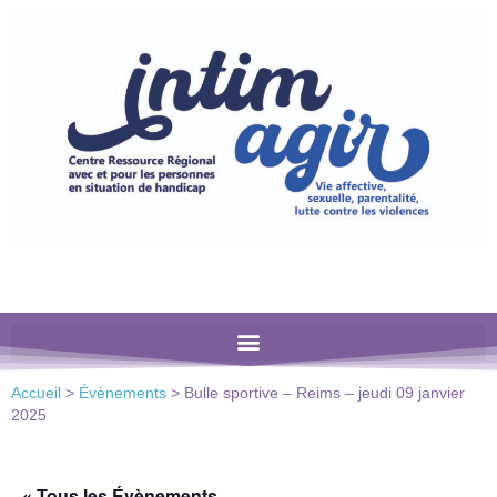
Veuillez
noter
:
Ce
site
Web
comprend
un
système
d'accessibilité.
Accueil
>
Évènements
>
Bulle sportive – Reims – jeudi 09 janvier
2025
« Tous les Évènements