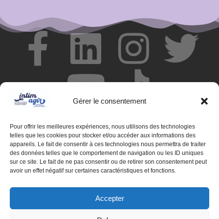
Gérer le consentement
Pour offrir les meilleures expériences, nous utilisons des technologies
telles que les cookies pour stocker et/ou accéder aux informations des
appareils. Le fait de consentir à ces technologies nous permettra de traiter
des données telles que le comportement de navigation ou les ID uniques
© Centre de ressources INTIMAGIR Grand Est – 124 rue de
sur ce site. Le fait de ne pas consentir ou de retirer son consentement peut
Newcastle 54000 NANCY
avoir un effet négatif sur certaines caractéristiques et fonctions.
Mentions légales
Accepter
Partenaires