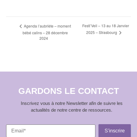
Navigation
Festi’Veil – 13 au 18 Janvier
Agenda l’aubriète – moment
2025 – Strasbourg
bébé calins – 28 décembre
Évènement
2024
GARDONS LE CONTACT
Inscrivez vous à notre Newsletter afin de suivre les
actualités de notre centre de ressources.