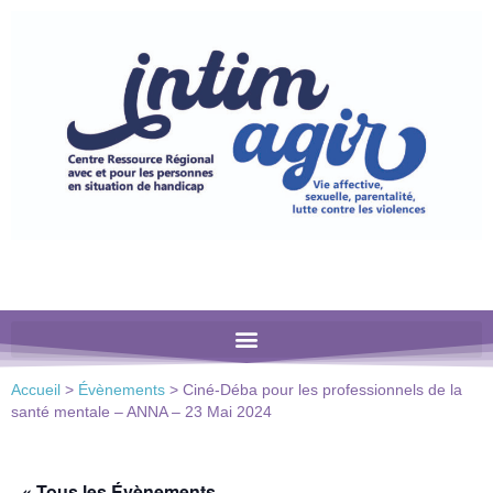
Veuillez
noter
:
Ce
site
Web
comprend
un
système
d'accessibilité.
Accueil
>
Évènements
>
Ciné-Déba pour les professionnels de la
santé mentale – ANNA – 23 Mai 2024
« Tous les Évènements