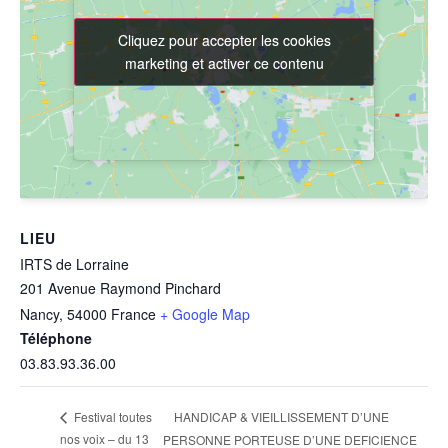
Cliquez pour accepter les cookies
Cliquez pour accepter les cookies
marketing et activer ce contenu
marketing et activer ce contenu
LIEU
IRTS de Lorraine
201 Avenue Raymond Pinchard
Nancy
,
54000
France
+ Google Map
Téléphone
03.83.93.36.00
HANDICAP & VIEILLISSEMENT D’UNE
Festival toutes
nos voix – du 13
PERSONNE PORTEUSE D’UNE DEFICIENCE