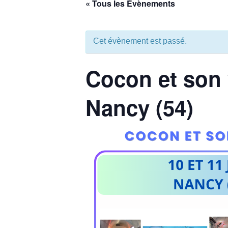
« Tous les Évènements
aux
malvoyants
qui
Cet évènement est passé.
utilisent
un
Cocon et son v
lecteur
d'écran ;
Appuyez
Nancy (54)
sur
Ctrl-
F10
pour
ouvrir
un
menu
d'accessibilité.