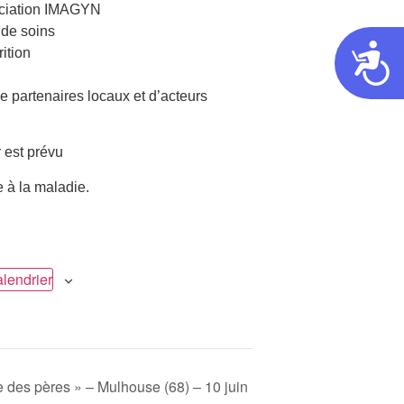
sociation IMAGYN
 de soins
Acces
rition
 partenaires locaux et d’acteurs
r est prévu
 à la maladie.
alendrier
te des pères » – Mulhouse (68) – 10 juin