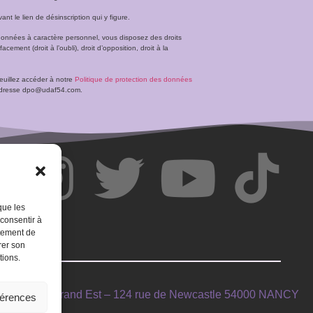
t le lien de désinscription qui y figure.
données à caractère personnel, vous disposez des droits
facement (droit à l’oubli), droit d’opposition, droit à la
veuillez accéder à notre
Politique de protection des données
l’adresse dpo@udaf54.com.
que les
 consentir à
rtement de
rer son
tions.
INTIMAGIR Grand Est – 124 rue de Newcastle 54000 NANCY
férences