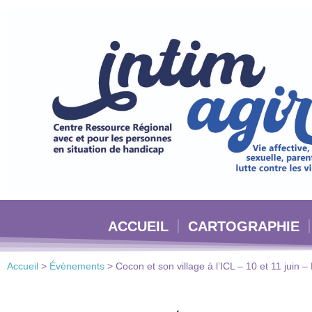
Veuillez
noter
:
Ce
site
Web
comprend
un
système
d'accessibilité.
Appuyez
sur
Ctrl-
ACCUEIL
CARTOGRAPHIE
F11
pour
adapter
Accueil
>
Évènements
>
Cocon et son village à l’ICL – 10 et 11 juin 
le
site
Web