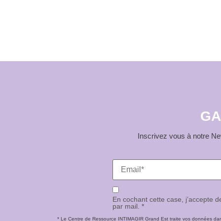
Évènement
GA
Inscrivez vous à notre New
En cochant cette case, j’accepte 
par mail. *
* Le Centre de Ressource INTIMAGIR Grand Est traite vos données dans 