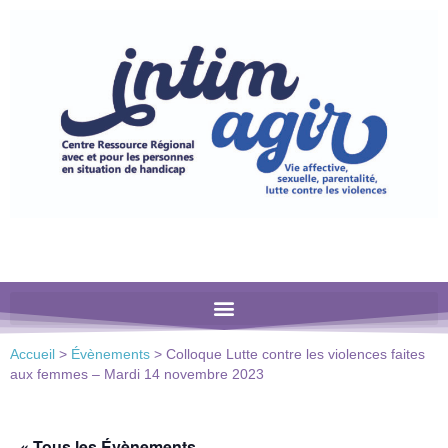
Veuillez
noter
:
Ce
site
Web
comprend
un
système
d'accessibilité.
Accueil
>
Évènements
>
Colloque Lutte contre les violences faites
aux femmes – Mardi 14 novembre 2023
« Tous les Évènements