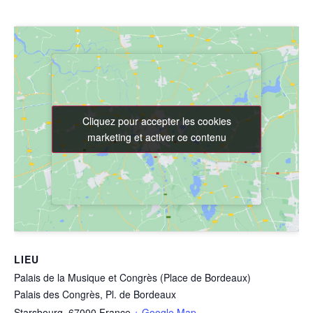
Cliquez pour accepter les cookies
Cliquez pour accepter les cookies
marketing et activer ce contenu
marketing et activer ce contenu
LIEU
Palais de la Musique et Congrès (Place de Bordeaux)
Palais des Congrès, Pl. de Bordeaux
Starsbourg
,
67000
France
+ Google Map