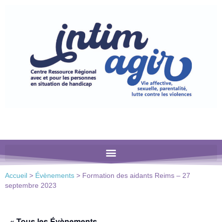
Veuillez
noter
:
Ce
site
Web
comprend
un
système
d'accessibilité.
Accueil
>
Évènements
>
Formation des aidants Reims – 27
septembre 2023
« Tous les Évènements