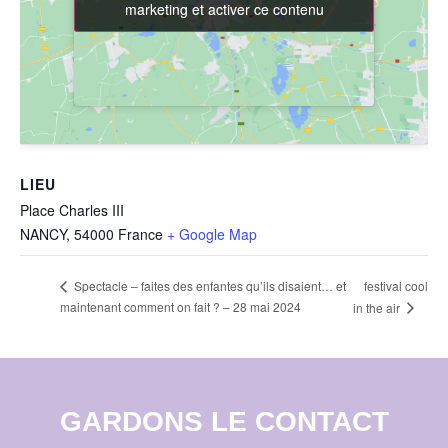
marketing et activer ce contenu
marketing et activer ce contenu
LIEU
Place Charles III
NANCY
,
54000
France
+ Google Map
festival cool
Spectacle – faites des enfantes qu’ils disaient… et
maintenant comment on fait ? – 28 mai 2024
in the air
GARDONS LE CONTACT