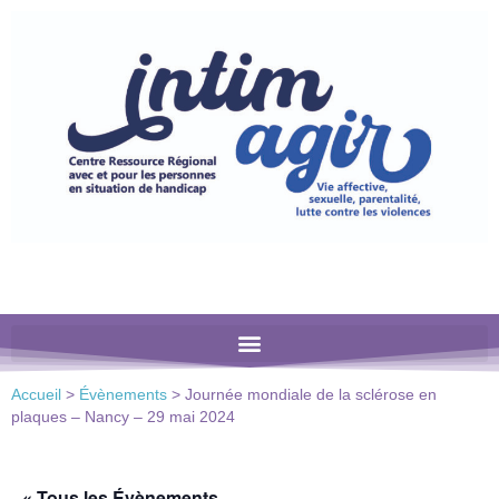
Veuillez
noter
:
Ce
site
Web
comprend
un
système
d'accessibilité.
Accueil
>
Évènements
>
Journée mondiale de la sclérose en
plaques – Nancy – 29 mai 2024
« Tous les Évènements