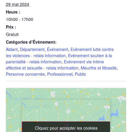
29 mai 2024
Heure :
10h00 - 17h00
Prix :
Gratuit
Catégories d’Évènement:
Aidant
,
Département
,
Événement
,
Evènement lutte contre
les violences - relais information
,
Evènement soutien à la
parentalité - relais information
,
Evènement vie intime
affective et sexuelle - relais information
,
Meurthe et Moselle
,
Personne concernée
,
Professionnel
,
Public
Cliquez pour accepter les cookies
Cliquez pour accepter les cookies