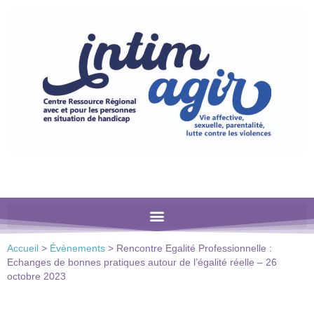
Veuillez
noter
:
Ce
site
Web
comprend
un
système
d'accessibilité.
Accueil
>
Évènements
>
Rencontre Egalité Professionnelle :
Echanges de bonnes pratiques autour de l’égalité réelle – 26
octobre 2023