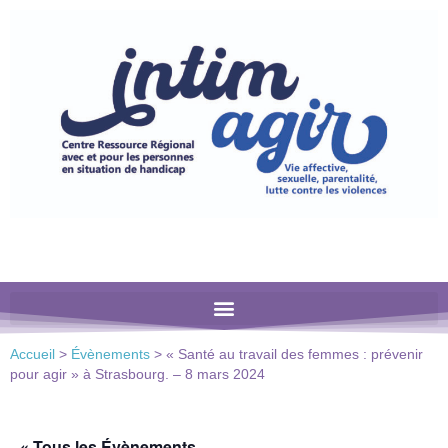
Veuillez
noter
:
Ce
site
Web
comprend
un
système
d'accessibilité.
Accueil
>
Évènements
>
« Santé au travail des femmes : prévenir
pour agir » à Strasbourg. – 8 mars 2024
« Tous les Évènements