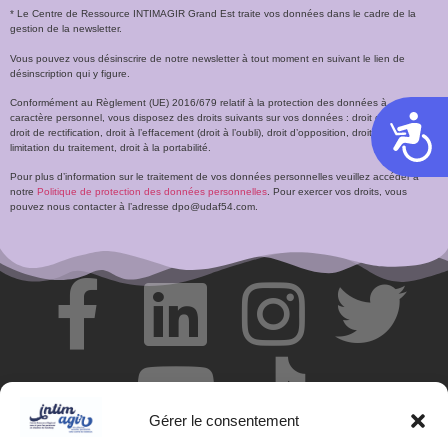
* Le Centre de Ressource INTIMAGIR Grand Est traite vos données dans le cadre de la
gestion de la newsletter.
Vous pouvez vous désinscrire de notre newsletter à tout moment en suivant le lien de
désinscription qui y figure.
Conformément au Règlement (UE) 2016/679 relatif à la protection des données à
caractère personnel, vous disposez des droits suivants sur vos données : droit d’accès,
Acces
droit de rectification, droit à l’effacement (droit à l’oubli), droit d’opposition, droit à la
limitation du traitement, droit à la portabilité.
Pour plus d’information sur le traitement de vos données personnelles veuillez accéder à
notre
Politique de protection des données personnelles
. Pour exercer vos droits, vous
pouvez nous contacter à l’adresse dpo@udaf54.com.
Gérer le consentement