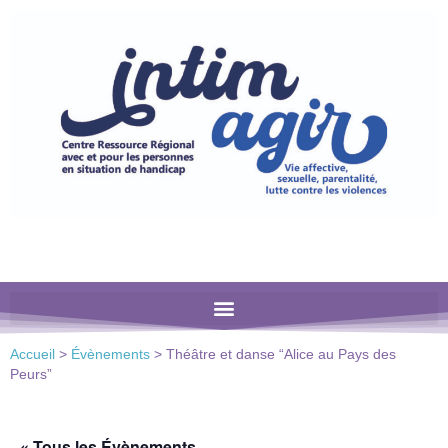
Veuillez
noter
:
Ce
site
Web
comprend
un
système
d'accessibilité.
Accueil
>
Évènements
>
Théâtre et danse “Alice au Pays des
Peurs”
« Tous les Évènements