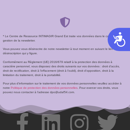
Acces
* Le Centre de Ressource INTIMAGIR Grand Est traite vos données dans le cadre de la
gestion de la newsletter.
Vous pouvez vous désinscrire de notre newsletter à tout moment en suivant le lien de
désinscription qui y figure.
Conformément au Règlement (UE) 2016/679 relatif à la protection des données à
caractère personnel, vous disposez des droits suivants sur vos données : droit d’accès,
droit de rectification, droit à l’effacement (droit à l’oubli), droit d’opposition, droit à la
limitation du traitement, droit à la portabilité.
Pour plus d’information sur le traitement de vos données personnelles veuillez accéder à
notre
Politique de protection des données personnelles
. Pour exercer vos droits, vous
pouvez nous contacter à l’adresse dpo@udaf54.com.