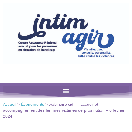
Veuillez
noter
:
Ce
site
Web
comprend
un
système
d'accessibilité.
Accueil
>
Évènements
>
webinaire cidff – accueil et
accompagnement des femmes victimes de prostitution – 6 février
2024