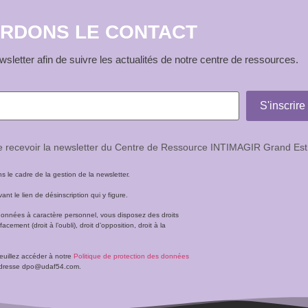
RDONS LE CONTACT
sletter afin de suivre les actualités de notre centre de ressources.
de recevoir la newsletter du Centre de Ressource INTIMAGIR Grand Est
le cadre de la gestion de la newsletter.
t le lien de désinscription qui y figure.
données à caractère personnel, vous disposez des droits
facement (droit à l’oubli), droit d’opposition, droit à la
veuillez accéder à notre
Politique de protection des données
l’adresse dpo@udaf54.com.