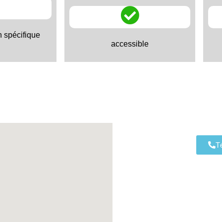
n spécifique
accessible
T