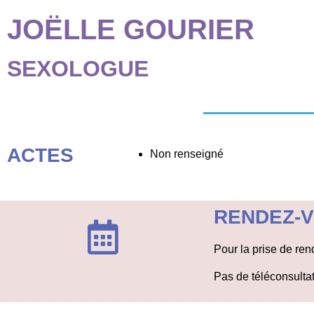
aux
JOËLLE GOURIER
malvoyants
qui
SEXOLOGUE
utilisent
un
lecteur
d'écran ;
Appuyez
sur
ACTES
Non renseigné
Ctrl-
F10
pour
RENDEZ-
ouvrir
un
menu
Pour la prise de re
d'accessibilité.
Pas de téléconsulta