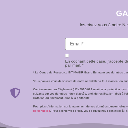
GA
Inscrivez vous à notre New
En cochant cette case, j’accepte 
par mail. *
* Le Centre de Ressource INTIMAGIR Grand Est traite vos données dans 
Vous pouvez vous désinscrire de notre newsletter à tout moment en suivan
Conformément au Règlement (UE) 2016/679 relatif à la protection des 
suivants sur vos données : droit d’accès, droit de rectification, droit à l’ef
limitation du traitement, droit à la portabilité.
Pour plus d’information sur le traitement de vos données personnelles 
personnelles
. Pour exercer vos droits, vous pouvez nous contacter à 