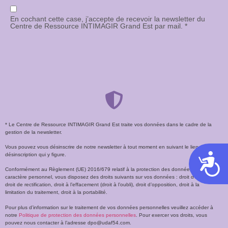
En cochant cette case, j’accepte de recevoir la newsletter du
Centre de Ressource INTIMAGIR Grand Est par mail. *
* Le Centre de Ressource INTIMAGIR Grand Est traite vos données dans le cadre de la
gestion de la newsletter.
Vous pouvez vous désinscrire de notre newsletter à tout moment en suivant le lien de
désinscription qui y figure.
Acces
Conformément au Règlement (UE) 2016/679 relatif à la protection des données à
caractère personnel, vous disposez des droits suivants sur vos données : droit d’accès,
droit de rectification, droit à l’effacement (droit à l’oubli), droit d’opposition, droit à la
limitation du traitement, droit à la portabilité.
Pour plus d’information sur le traitement de vos données personnelles veuillez accéder à
notre
Politique de protection des données personnelles
. Pour exercer vos droits, vous
pouvez nous contacter à l’adresse dpo@udaf54.com.