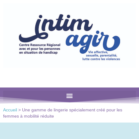
Veuillez
noter
:
Ce
site
Web
comprend
un
système
d'accessibilité.
Accueil
>
Une gamme de lingerie spécialement créé pour les
femmes à mobilité réduite