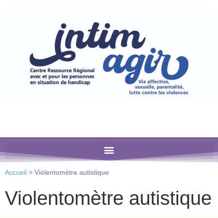
Veuillez
noter
:
Ce
site
Web
comprend
un
système
d'accessibilité.
Accueil
>
Violentomètre autistique
Violentomètre autistique