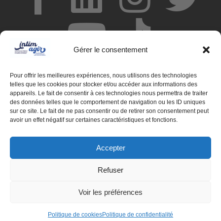
Gérer le consentement
Pour offrir les meilleures expériences, nous utilisons des technologies
telles que les cookies pour stocker et/ou accéder aux informations des
appareils. Le fait de consentir à ces technologies nous permettra de traiter
des données telles que le comportement de navigation ou les ID uniques
© Centre de ressources INTIMAGIR Grand Est – 124 rue de
sur ce site. Le fait de ne pas consentir ou de retirer son consentement peut
Newcastle 54000 NANCY
avoir un effet négatif sur certaines caractéristiques et fonctions.
Mentions légales
Accepter
Partenaires
Refuser
Déclaration d'accessibilité
Voir les préférences
Politique de confidentialité
Politique de cookies
Politique de cookies
Politique de confidentialité