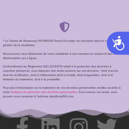
Acces
* Le Centre de Ressource INTIMAGIR Grand Est traite vos données dans le cadre de la
gestion de la newsletter.
Vous pouvez vous désinscrire de notre newsletter à tout moment en suivant le lien de
désinscription qui y figure.
Conformément au Règlement (UE) 2016/679 relatif à la protection des données à
caractère personnel, vous disposez des droits suivants sur vos données : droit d’accès,
droit de rectification, droit à l’effacement (droit à l’oubli), droit d’opposition, droit à la
limitation du traitement, droit à la portabilité.
Pour plus d’information sur le traitement de vos données personnelles veuillez accéder à
notre
Politique de protection des données personnelles
. Pour exercer vos droits, vous
pouvez nous contacter à l’adresse dpo@udaf54.com.