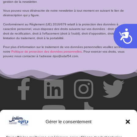
gestion de la newsletter.
Vous pouvez vous désinscrire de notre newsletter à tout moment en suivant le lien de
désinscription qui y figure.
Conformément au Règlement (UE) 2016/679 relatif à la protection des données à
caractère personnel, vous disposez des droits suivants sur vos données : droit d’accès,
Acces
droit de rectification, droit à l’effacement (droit à l’oubli), droit d’opposition, droit à la
limitation du traitement, droit à la portabilité.
Pour plus d’information sur le traitement de vos données personnelles veuillez accéder à
notre
Politique de protection des données personnelles
. Pour exercer vos droits, vous
pouvez nous contacter à l’adresse dpo@udaf54.com.
Gérer le consentement