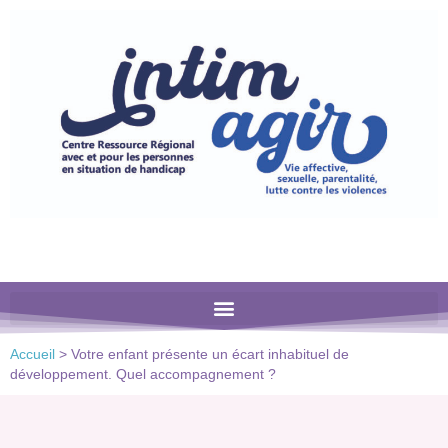
Veuillez
noter
:
Ce
site
Web
comprend
un
système
d'accessibilité.
Accueil
>
Votre enfant présente un écart inhabituel de
développement. Quel accompagnement ?