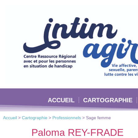
Veuillez
noter
:
Ce
site
Web
comprend
un
système
d'accessibilité.
Appuyez
sur
Ctrl-
ACCUEIL
CARTOGRAPHIE
F11
pour
adapter
Accueil
>
Cartographie
>
Professionnels
>
Sage femme
le
site
Paloma REY-FRADE
Web