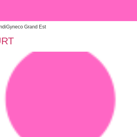
diGyneco Grand Est
URT