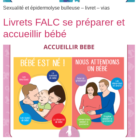
Sexualité et épidermolyse bulleuse – livret – vias
Livrets FALC se préparer et
accueillir bébé