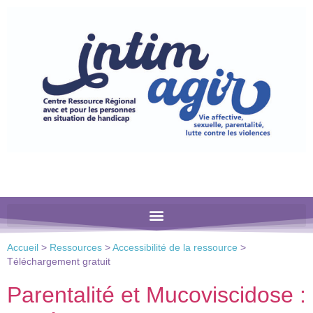
Veuillez
noter
:
Ce
site
Web
comprend
un
système
d'accessibilité.
Accueil
>
Ressources
>
Accessibilité de la ressource
>
Téléchargement gratuit
Parentalité et Mucoviscidose :