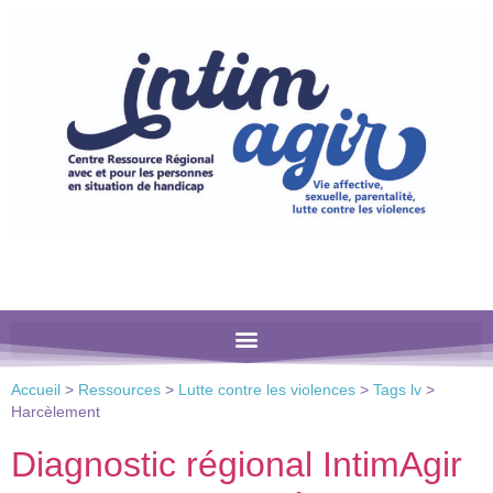
Veuillez
noter
:
Ce
site
Web
comprend
un
système
d'accessibilité.
Accueil
>
Ressources
>
Lutte contre les violences
>
Tags lv
>
Harcèlement
Diagnostic régional IntimAgir