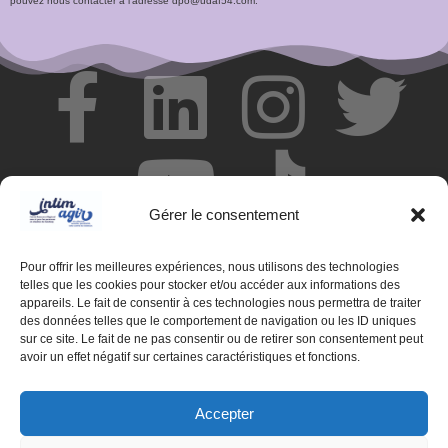
pouvez nous contacter à l’adresse dpo@udaf54.com.
Gérer le consentement
Pour offrir les meilleures expériences, nous utilisons des technologies
telles que les cookies pour stocker et/ou accéder aux informations des
appareils. Le fait de consentir à ces technologies nous permettra de traiter
des données telles que le comportement de navigation ou les ID uniques
© Centre de ressources INTIMAGIR Grand Est – 124 rue de
sur ce site. Le fait de ne pas consentir ou de retirer son consentement peut
Newcastle 54000 NANCY
avoir un effet négatif sur certaines caractéristiques et fonctions.
Mentions légales
Accepter
Partenaires