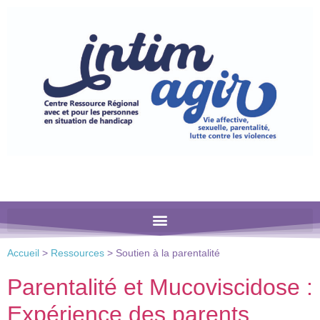
Veuillez
noter
:
Ce
site
Web
comprend
un
système
d'accessibilité.
Accueil
>
Ressources
>
Soutien à la parentalité
Parentalité et Mucoviscidose :
Expérience des parents