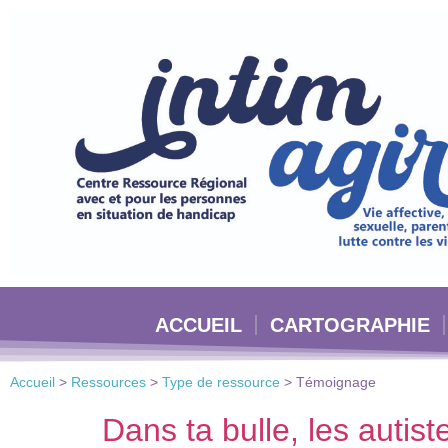
Veuillez
noter
:
Ce
site
Web
comprend
un
système
d'accessibilité.
Appuyez
sur
Ctrl-
ACCUEIL
CARTOGRAPHIE
F11
pour
adapter
Accueil
>
Ressources
>
Type de ressource
>
Témoignage
le
site
Dans ta bulle, les autist
Web