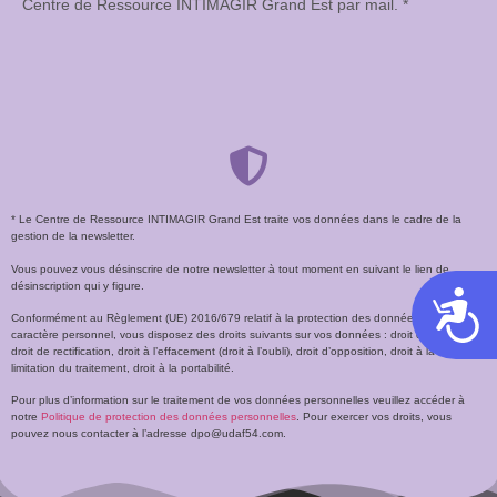
Centre de Ressource INTIMAGIR Grand Est par mail. *
* Le Centre de Ressource INTIMAGIR Grand Est traite vos données dans le cadre de la
gestion de la newsletter.
Vous pouvez vous désinscrire de notre newsletter à tout moment en suivant le lien de
désinscription qui y figure.
Acces
Conformément au Règlement (UE) 2016/679 relatif à la protection des données à
caractère personnel, vous disposez des droits suivants sur vos données : droit d’accès,
droit de rectification, droit à l’effacement (droit à l’oubli), droit d’opposition, droit à la
limitation du traitement, droit à la portabilité.
Pour plus d’information sur le traitement de vos données personnelles veuillez accéder à
notre
Politique de protection des données personnelles
. Pour exercer vos droits, vous
pouvez nous contacter à l’adresse dpo@udaf54.com.