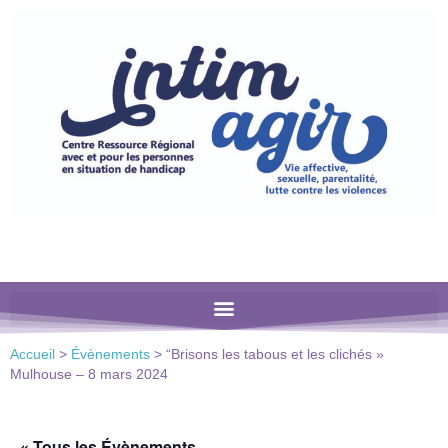
Veuillez
noter
:
Ce
site
Web
comprend
un
système
d'accessibilité.
Accueil
>
Évènements
>
“Brisons les tabous et les clichés »
Mulhouse – 8 mars 2024
« Tous les Évènements